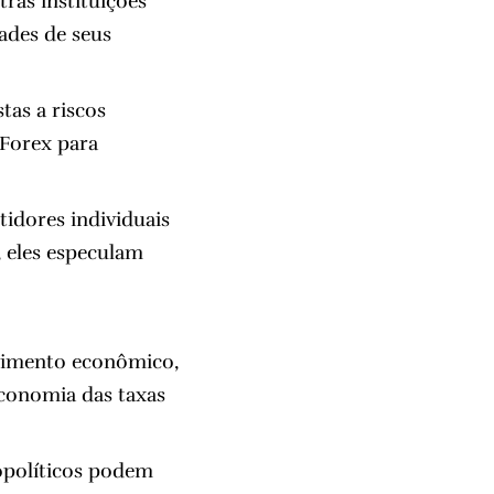
ras instituições
ades de seus
as a riscos
 Forex para
stidores individuais
 eles especulam
scimento econômico,
conomia das taxas
eopolíticos podem