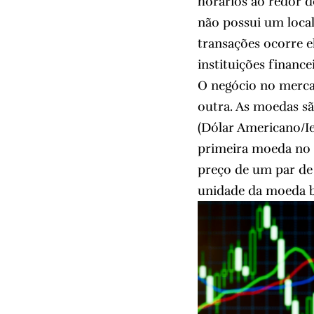
horários ao redor d
não possui um local
transações ocorre 
instituições finance
O negócio no merca
outra. As moedas s
(Dólar Americano/I
primeira moeda no 
preço de um par de
unidade da moeda b