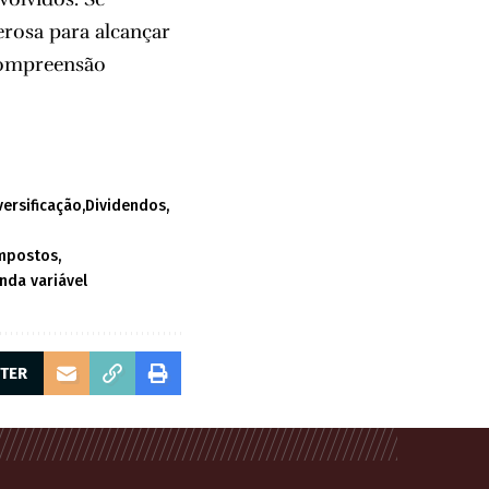
rosa para alcançar
 compreensão
versificação
Dividendos
ompostos
nda variável
TTER