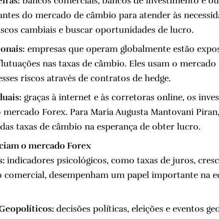
iras:
bancos comerciais, bancos de investimento e out
pantes do mercado de câmbio para atender às necessid
riscos cambiais e buscar oportunidades de lucro.
onais:
empresas que operam globalmente estão expost
flutuações nas taxas de câmbio. Eles usam o mercado
esses riscos através de contratos de hedge.
duais:
graças à internet e às corretoras online, os inve
o mercado Forex. Para Maria Augusta Mantovani Piran,
 das taxas de câmbio na esperança de obter lucro.
nciam o mercado Forex
s:
indicadores psicológicos, como taxas de juros, cre
ço comercial, desempenham um papel importante na e
 Geopolíticos:
decisões políticas, eleições e eventos g