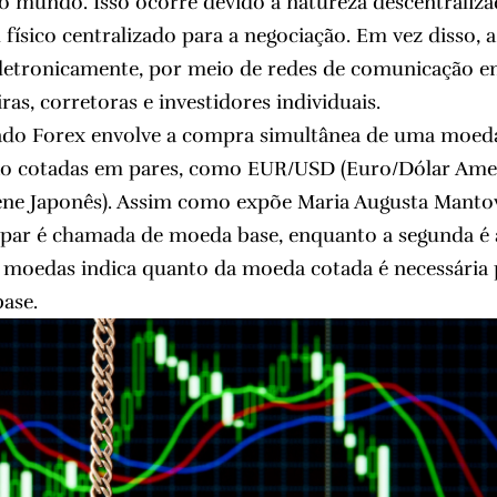
o mundo. Isso ocorre devido à natureza descentraliz
 físico centralizado para a negociação. Em vez disso, 
eletronicamente, por meio de redes de comunicação en
iras, corretoras e investidores individuais.
do Forex envolve a compra simultânea de uma moeda
ão cotadas em pares, como EUR/USD (Euro/Dólar Ame
ene Japonês). Assim como expõe Maria Augusta Mantov
par é chamada de moeda base, enquanto a segunda é 
 moedas indica quanto da moeda cotada é necessári
ase.