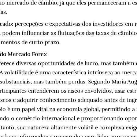
 no mercado de câmbio, já que eles permaneceram a es
as.
cado:
percepções e expectativas dos investidores em r
podem influenciar as flutuações das taxas de câmbio
mentos de curto prazo.
s do Mercado Forex
erece diversas oportunidades de lucro, mas também 
 A volatilidade é uma característica intrínseca ao mer
substanciais, mas também perdas. Segundo Maria Augu
rticipantes entenderem os riscos envolvidos, usar estr
iscos e adquirir conhecimento adequado antes de ing
o é um papel vital na economia global, permitindo a
itando o comércio internacional e proporcionando opo
tanto, sua natureza altamente volátil e complexa exig
am bem informados e preparados para lidar com os en