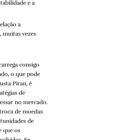
tabilidade e a
elação a
, muitas vezes
carrega consigo
cado, o que pode
sta Piran, é
atégias de
ressar no mercado.
 troca de moedas
rtunidades de
e que os
volvidos. Se