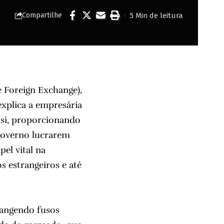
5 Min de leitura
Compartilhe
Foreign Exchange),
xplica a empresária
 si, proporcionando
 governo lucrarem
el vital na
s estrangeiros e até
rangendo fusos