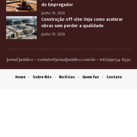
do Empregador
junho 10, 2026
Construção off-site: Veja como acelerar
obras sem perder a qualidade
junho 19, 2026
Jornal Jurídico –
contato@jornaljuridico.com.br
– tel.(11)91754-6532
Home
Sobre Nós
Notícias
Quem Faz
Contato