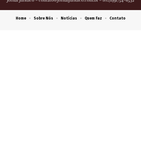
Jornal Jurídico –
contato@jornaljuridico.com.br
– tel.(11)91754-6532
Home
Sobre Nós
Notícias
Quem Faz
Contato