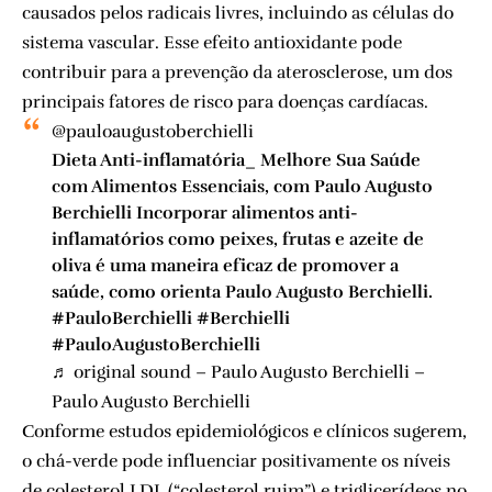
causados pelos radicais livres, incluindo as células do
sistema vascular. Esse efeito antioxidante pode
contribuir para a prevenção da aterosclerose, um dos
principais fatores de risco para doenças cardíacas.
@pauloaugustoberchielli
Dieta Anti-inflamatória_ Melhore Sua Saúde
com Alimentos Essenciais, com Paulo Augusto
Berchielli Incorporar alimentos anti-
inflamatórios como peixes, frutas e azeite de
oliva é uma maneira eficaz de promover a
saúde, como orienta Paulo Augusto Berchielli.
#PauloBerchielli
#Berchielli
#PauloAugustoBerchielli
♬ original sound – Paulo Augusto Berchielli –
Paulo Augusto Berchielli
Conforme estudos epidemiológicos e clínicos sugerem,
o chá-verde pode influenciar positivamente os níveis
de colesterol LDL (“colesterol ruim”) e triglicerídeos no