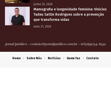
junho 25, 2026
Mamografia e longevidade feminina: Vinicius
Tadeu Sattin Rodrigues sobre a prevenção
que transforma vidas
maio 21, 2026
Jornal Jurídico –
contato@jornaljuridico.com.br
– tel.(11)91754-6532
Home
Sobre Nós
Notícias
Quem Faz
Contato