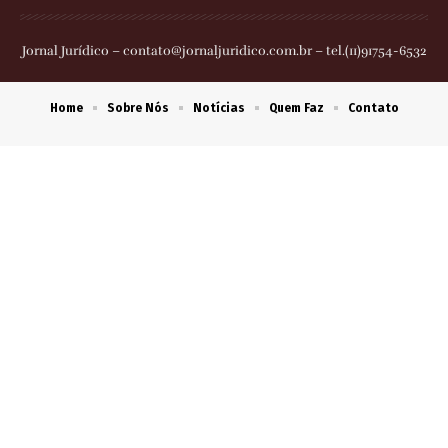
Jornal Jurídico –
contato@jornaljuridico.com.br
– tel.(11)91754-6532
Home
Sobre Nós
Notícias
Quem Faz
Contato