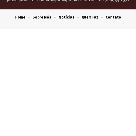
Jornal Jurídico –
contato@jornaljuridico.com.br
– tel.(11)91754-6532
Home
Sobre Nós
Notícias
Quem Faz
Contato