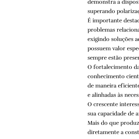
demonstra a disposi
superando polariza
É importante destac
problemas relaciona
exigindo soluções ad
possuem valor espec
sempre estão presen
O fortalecimento d
conhecimento cientí
de maneira eficient
e alinhadas às nece
O crescente interes
sua capacidade de 
Mais do que produzi
diretamente a const