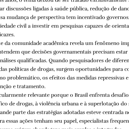
s anos, o tema deixou de ser tratado exclusivamente s
ar discussões ligadas à saúde pública, redução de dan
Essa mudança de perspectiva tem incentivado governos,
edade civil a investir em pesquisas capazes de orienta
cazes.
nte da comunidade acadêmica revela um fenômeno imp
 entendem que decisões governamentais precisam esta
nálises qualificadas. Quando pesquisadores de diferen
das políticas de drogas, surgem oportunidades para
o problemático, os efeitos das medidas repressivas e
nção e tratamento.
icularmente relevante porque o Brasil enfrenta desaf
ico de drogas, à violência urbana e à superlotação do 
ande parte das estratégias adotadas esteve centrada n
ra essas ações tenham seu papel, especialistas frequ