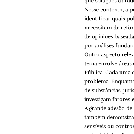
que soluções durad
Nesse contexto, a p
identificar quais po
necessitam de refor
de opiniões baseada
por análises funda
Outro aspecto relev
tema envolve áreas 
Pública. Cada uma d
problema. Enquanto
de substâncias, juri
investigam fatores 
A grande adesão de 
também demonstra 
sensíveis ou contr