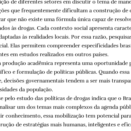
ção de diferentes setores em discutir o tema de manei
ções que frequentemente dificultam a construção de 
ar que não existe uma fórmula única capaz de resolv
dos às drogas. Cada contexto social apresenta caracter
aptadas às realidades locais. Por essa razão, pesquisa
ial. Elas permitem compreender especificidades bras
tes em estudos realizados em outros países.
a produção acadêmica representa uma oportunidade 
fico e formulação de políticas públicas. Quando ess
e, decisões governamentais tendem a ser mais transpare
ssidades da população.
se pelo estudo das políticas de drogas indica que o Br
analisar um dos temas mais complexos da agenda púb
r conhecimento, essa mobilização tem potencial para
rução de estratégias mais humanas, inteligentes e efic