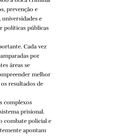
ob a ótica criminal
os, prevenção e
 universidades e
r políticas públicas
ortante. Cada vez
r amparadas por
tes áreas se
 compreender melhor
 os resultados de
ios complexos
sistema prisional.
o combate policial e
entemente apontam