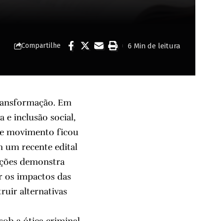
6 Min de leitura
Compartilhe
transformação. Em
 e inclusão social,
sse movimento ficou
m um recente edital
ições demonstra
r os impactos das
ruir alternativas