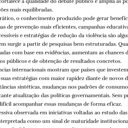
fortalece a qualidade do debate público e amplia as po
ões mais equilibradas.
rático, o conhecimento produzido pode gerar benefíci
s de prevenção mais eficientes, campanhas educativa
essíveis e estratégias de redução da violência são alg
m surgir a partir de pesquisas bem estruturadas. Qua
ladas com base em evidências, aumentam as chances de
sos públicos e de obtenção de resultados concretos.
ncias internacionais mostram que países que investe
uas estratégias com maior rapidez diante de novos d
tâncias sintéticas, mudanças nos padrões de consumo
tante atualização das políticas governamentais. Sem p
difícil acompanhar essas mudanças de forma eficaz.
essiva observada em iniciativas voltadas ao estudo das
terpretada como um sinal de maturidade instituciona