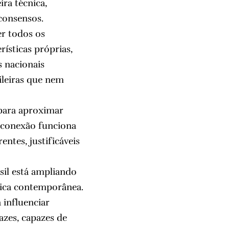
ra técnica,
consensos.
er todos os
ísticas próprias,
s nacionais
ileiras que nem
para aproximar
a conexão funciona
ntes, justificáveis
asil está ampliando
lica contemporânea.
 influenciar
azes, capazes de