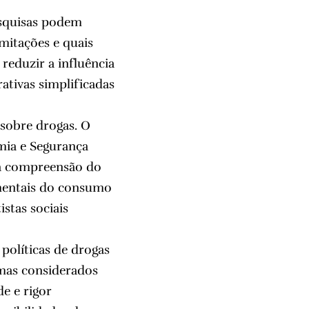
esquisas podem
imitações e quais
reduzir a influência
ativas simplificadas
 sobre drogas. O
omia e Segurança
a a compreensão do
 mentais do consumo
istas sociais
 políticas de drogas
mas considerados
e e rigor