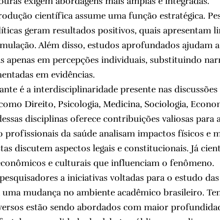
ouras exigem abordagens mais amplas e integradas.
rodução científica assume uma função estratégica. P
líticas geram resultados positivos, quais apresentam l
mulação. Além disso, estudos aprofundados ajudam a 
s apenas em percepções individuais, substituindo narr
mentadas em evidências.
ante é a interdisciplinaridade presente nas discussões
como Direito, Psicologia, Medicina, Sociologia, Econ
essas disciplinas oferece contribuições valiosas par
 profissionais da saúde analisam impactos físicos e
stas discutem aspectos legais e constitucionais. Já cient
econômicos e culturais que influenciam o fenômeno.
pesquisadores a iniciativas voltadas para o estudo das
uma mudança no ambiente acadêmico brasileiro. Te
oversos estão sendo abordados com maior profundidad