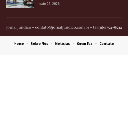
maio 26, 2026
Jornal Jurídico –
contato@jornaljuridico.com.br
– tel.(11)91754-6532
Home
Sobre Nós
Notícias
Quem Faz
Contato