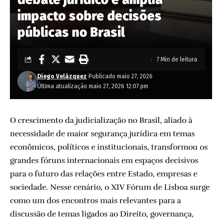
impacto sobre decisões
públicas no Brasil
7 Min de leitura
Diego Velázquez
Publicado maio 27, 2026
Última atualização maio 27, 2026 12:07 pm
O crescimento da judicialização no Brasil, aliado à
necessidade de maior segurança jurídica em temas
econômicos, políticos e institucionais, transformou os
grandes fóruns internacionais em espaços decisivos
para o futuro das relações entre Estado, empresas e
sociedade. Nesse cenário, o XIV Fórum de Lisboa surge
como um dos encontros mais relevantes para a
discussão de temas ligados ao Direito, governança,