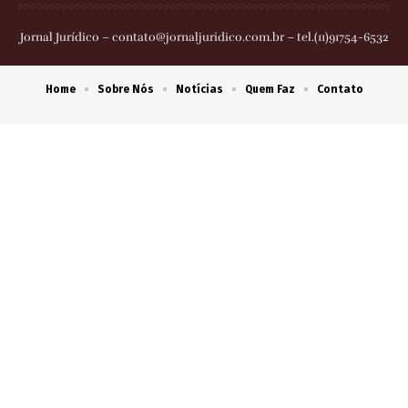
Jornal Jurídico –
contato@jornaljuridico.com.br
– tel.(11)91754-6532
Home
Sobre Nós
Notícias
Quem Faz
Contato