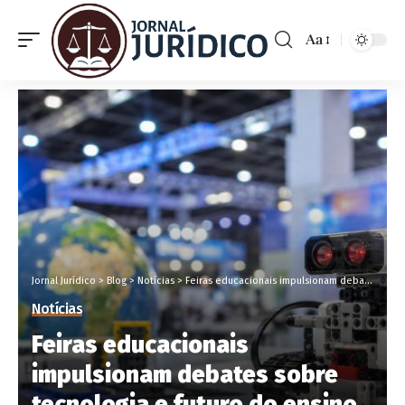
Aa
Jornal Jurídico
>
Blog
>
Notícias
>
Feiras educacionais impulsionam debates sobre tecnologia e futuro do ensino
Notícias
Feiras educacionais
impulsionam debates sobre
tecnologia e futuro do ensino