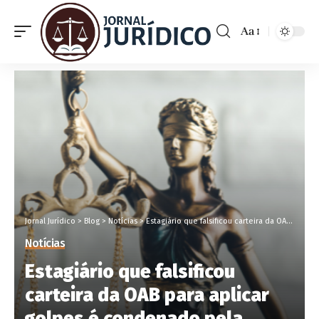
Aa
Jornal Jurídico
>
Blog
>
Notícias
>
Estagiário que falsificou carteira da OAB para aplicar golpes é condenado pela Justiça
Notícias
Estagiário que falsificou
carteira da OAB para aplicar
golpes é condenado pela