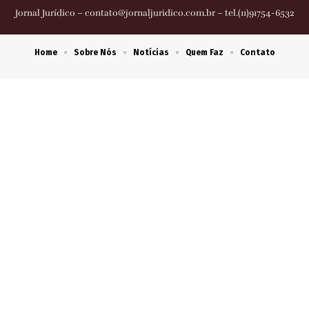
Jornal Jurídico –
contato@jornaljuridico.com.br
– tel.(11)91754-6532
Home
Sobre Nós
Notícias
Quem Faz
Contato