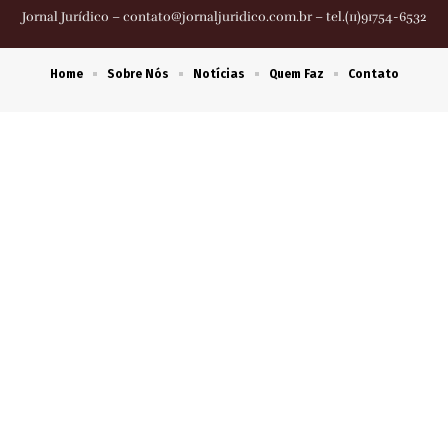
Jornal Jurídico –
contato@jornaljuridico.com.br
– tel.(11)91754-6532
Home
Sobre Nós
Notícias
Quem Faz
Contato