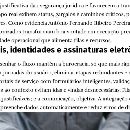
ustificativa dão segurança jurídica e favorecem a tra
 real exibem status, gargalos e caminhos críticos, 
ces. Como evidencia Antônio Fernando Ribeiro Pereir
nizados transformam boa vontade em execução previ
de operacional que alimenta filas e recursos.
ais, identidades e assinaturas eletr
esenhar o fluxo mantém a burocracia, só que mais rá
r jornadas do usuário, eliminar etapas redundantes e 
Portais de serviço com formulários inteligentes, valid
os ao contexto evitam idas e vindas desnecessárias. Fi
s, justificáveis; e a comunicação, objetiva. A integraçã
 preenche dados automaticamente e reduz erros de di