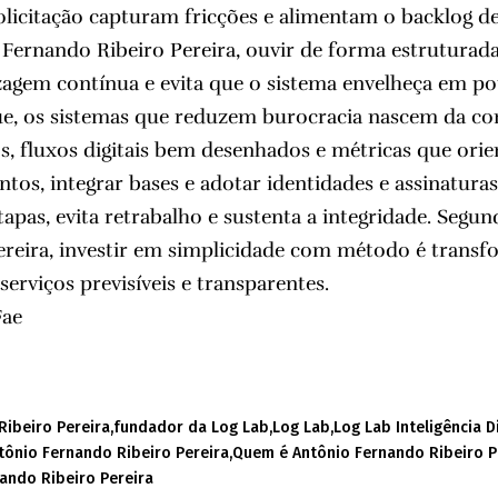
olicitação capturam fricções e alimentam o backlog 
ernando Ribeiro Pereira, ouvir de forma estruturada 
izagem contínua e evita que o sistema envelheça em p
ue, os sistemas que reduzem burocracia nascem da c
, fluxos digitais bem desenhados e métricas que orie
os, integrar bases e adotar identidades e assinaturas 
tapas, evita retrabalho e sustenta a integridade. Segu
ereira, investir em simplicidade com método é transf
serviços previsíveis e transparentes.
Fae
Ribeiro Pereira
fundador da Log Lab
Log Lab
Log Lab Inteligência D
ônio Fernando Ribeiro Pereira
Quem é Antônio Fernando Ribeiro P
ando Ribeiro Pereira