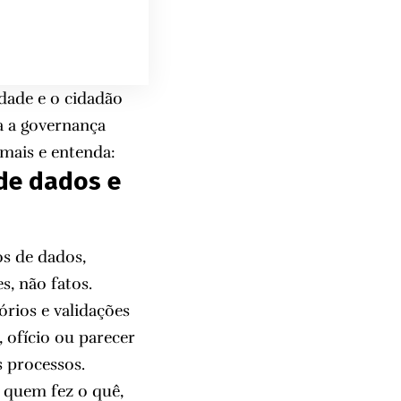
dade e o cidadão
a a governança
 mais e entenda:
de dados e
s de dados,
s, não fatos.
rios e validações
 ofício ou parecer
os processos.
e quem fez o quê,