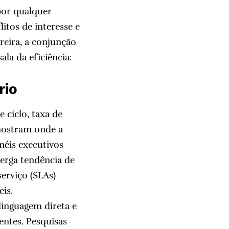
 por qualquer
itos de interesse e
reira, a conjunção
ala da eficiência:
rio
ciclo, taxa de
 mostram onde a
néis executivos
erga tendência de
serviço (SLAs)
eis.
 linguagem direta e
entes. Pesquisas