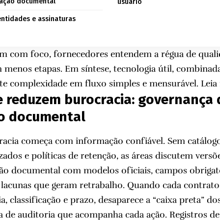
zação documental
usuário
dentidades e assinaturas
am com foco, fornecedores entendem a régua de quali
menos etapas. Em síntese, tecnologia útil, combinad
rte complexidade em fluxo simples e mensurável. Leia
e reduzem burocracia: governança 
o documental
racia começa com informação confiável. Sem catálogo
dos e políticas de retenção, as áreas discutem versõe
ão documental com modelos oficiais, campos obrigató
lacunas que geram retrabalho. Quando cada contrato,
a, classificação e prazo, desaparece a “caixa preta” d
lha de auditoria que acompanha cada ação. Registros d