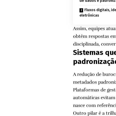
de dados e padroni
Fluxos digitais, i
eletrônicas
Assim, equipes atu
obtém respostas em 
disciplinada, conve
Sistemas qu
padronizaçã
A redução de buroc
metadados padroniza
Plataformas de gest
automáticas evitam 
nasce com referênci
Outro pilar é a tri