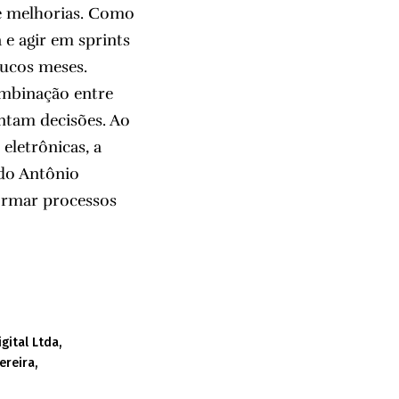
de melhorias. Como
e agir em sprints
oucos meses.
ombinação entre
ntam decisões. Ao
eletrônicas, a
ndo Antônio
ormar processos
igital Ltda
ereira