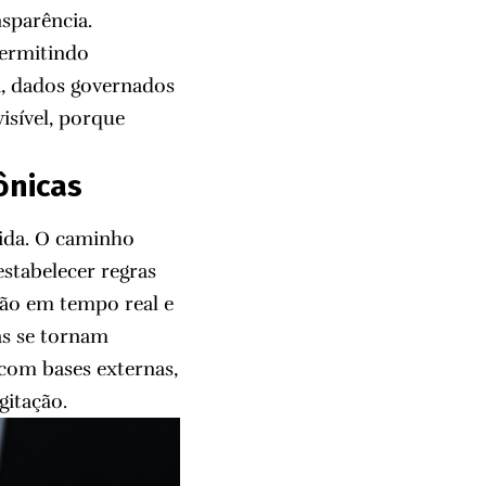
nsparência.
permitindo
a, dados governados
sível, porque
ônicas
pida. O caminho
estabelecer regras
ação em tempo real e
las se tornam
o com bases externas,
gitação.