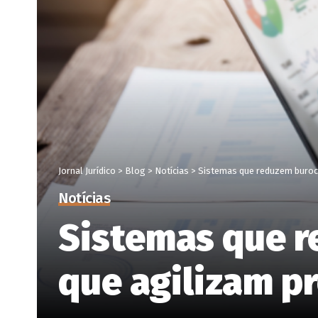
Jornal Jurídico
>
Blog
>
Notícias
>
Sistemas que reduzem burocr
Notícias
Sistemas que r
que agilizam p