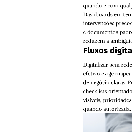
quando e com qual j
Dashboards em tempo
intervenções preco
e documentos padro
reduzem a ambiguida
Fluxos digit
Digitalizar sem red
efetivo exige mapea
de negócio claras. 
checklists orientad
visíveis; prioridade
quando autorizada,