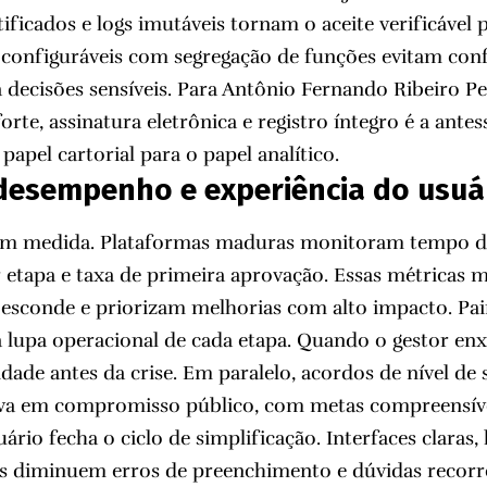
tificados e logs imutáveis tornam o aceite verificável
configuráveis com segregação de funções evitam confl
 decisões sensíveis. Para Antônio Fernando Ribeiro Pe
orte, assinatura eletrônica e registro íntegro é a antess
 papel cartorial para o papel analítico.
desempenho e experiência do usuá
sem medida. Plataformas maduras monitoram tempo de 
or etapa e taxa de primeira aprovação. Essas métricas
 esconde e priorizam melhorias com alto impacto. Pai
lupa operacional de cada etapa. Quando o gestor enx
idade antes da crise. Em paralelo, acordos de nível de 
va em compromisso público, com metas compreensív
ário fecha o ciclo de simplificação. Interfaces claras,
is diminuem erros de preenchimento e dúvidas recorr