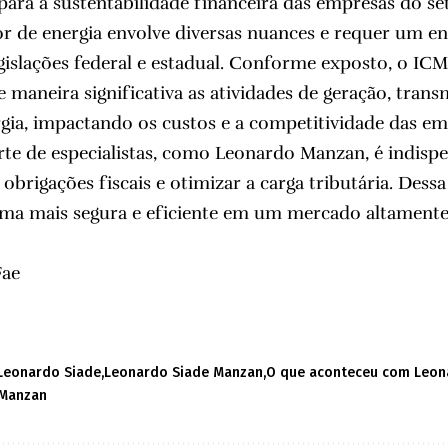
 para a sustentabilidade financeira das empresas do se
or de energia envolve diversas nuances e requer um 
islações federal e estadual. Conforme exposto, o IC
 maneira significativa as atividades de geração, trans
rgia, impactando os custos e a competitividade das e
e de especialistas, como Leonardo Manzan, é indispen
brigações fiscais e otimizar a carga tributária. Dess
ma mais segura e eficiente em um mercado altamente
Fae
Leonardo Siade
Leonardo Siade Manzan
O que aconteceu com Leon
 Manzan