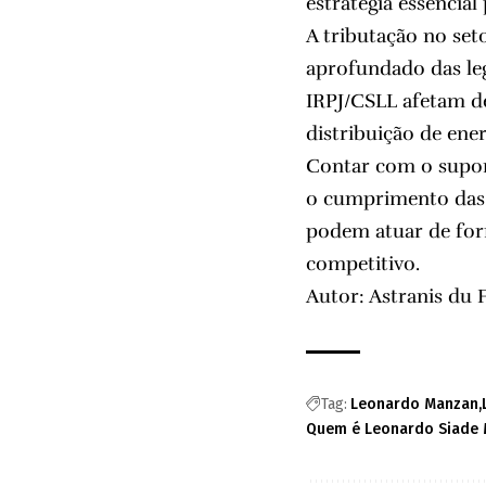
estratégia essencial
A tributação no set
aprofundado das leg
IRPJ/CSLL afetam de
distribuição de ene
Contar com o suport
o cumprimento das o
podem atuar de for
competitivo.
Autor: Astranis du 
Tag:
Leonardo Manzan
Quem é Leonardo Siade