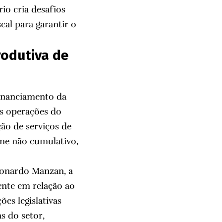
io cria desafios
cal para garantir o
rodutiva de
Financiamento da
as operações do
ção de serviços de
gime não cumulativo,
eonardo Manzan, a
ente em relação ao
ões legislativas
s do setor,