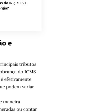
as do IRPJ e CSLL
rgia?
ão e
incipais tributos
 cobrança do ICMS
 é efetivamente
 que podem variar
de maneira
neradas ou contar