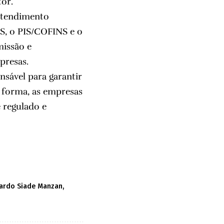
tor.
entendimento
MS, o PIS/COFINS e o
missão e
mpresas.
sável para garantir
a forma, as empresas
 regulado e
ardo Siade Manzan