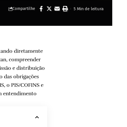
5 Min de leitura
Compartilhe
ctando diretamente
zan
, compreender
issão e distribuição
o das obrigações
MS, o PIS/COFINS e
um entendimento