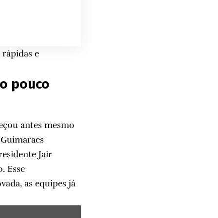
 rápidas e
ão pouco
meçou antes mesmo
o Guimaraes
esidente Jair
o. Esse
vada, as equipes já