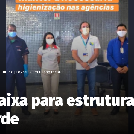
truturar o programa em tempo recorde
aixa para estrutur
rde