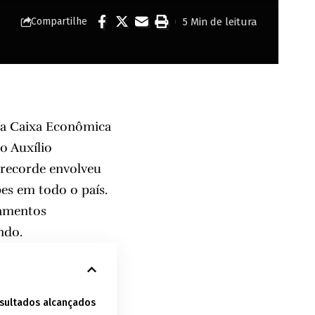
5 Min de leitura
Compartilhe
da Caixa Econômica
o Auxílio
 recorde envolveu
es em todo o país.
gamentos
ndo.
esultados alcançados