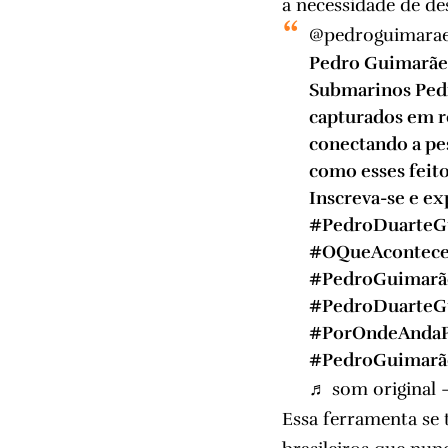
a necessidade de d
@pedroguimarae
Pedro Guimarães
Submarinos Pedr
capturados em r
conectando a pe
como esses feito
Inscreva-se e e
#PedroDuarteG
#OQueAcontec
#PedroGuimarã
#PedroDuarteG
#PorOndeAndaP
#PedroGuimarã
♬ som original 
Essa ferramenta se 