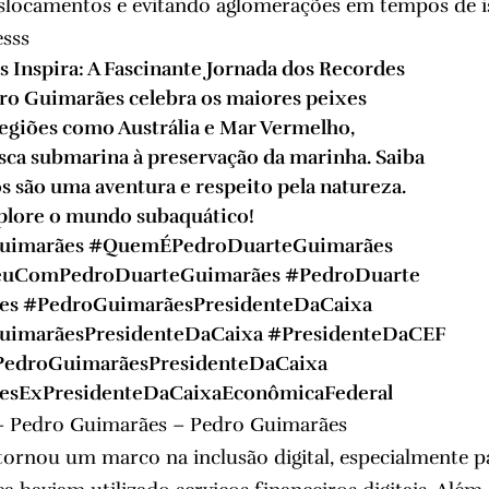
eslocamentos e evitando aglomerações em tempos de i
sss
 Inspira: A Fascinante Jornada dos Recordes
o Guimarães celebra os maiores peixes
egiões como Austrália e Mar Vermelho,
sca submarina à preservação da marinha. Saiba
s são uma aventura e respeito pela natureza.
xplore o mundo subaquático!
uimarães
#QuemÉPedroDuarteGuimarães
euComPedroDuarteGuimarães
#PedroDuarte
es
#PedroGuimarãesPresidenteDaCaixa
uimarãesPresidenteDaCaixa
#PresidenteDaCEF
edroGuimarãesPresidenteDaCaixa
esExPresidenteDaCaixaEconômicaFederal
– Pedro Guimarães – Pedro Guimarães
tornou um marco na inclusão digital, especialmente p